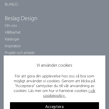
BLANCO
Beslag Design
Om oss
Hållbarhet
Kataloger
Inspiration
Projekt och arkitekt
Skötselråd
Vi använder cookies
Jobba hos oss
Samarbetspartners
För att göra din upplevelse hos oss så bra som
Bildbank och press
möjligt använder vi cookies. Genom att klicka på
"Acceptera" samtycker du till vår användning av
Bli återförsäljare
cookies. Läs mer om hur vi hanterar cookies
i vår
Visselblåsartjänst
cookiepolicy.
Tävlingsvillkor
Acceptera
Integritetspolicy