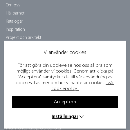
Om oss
Hållbarhet
Kataloger
Inspiration
Projekt och arkitekt
Skötselråd
Vi använder cookies
Jobba hos oss
Samarbetspartners
För att göra din upplevelse hos oss så bra som
Bildbank och press
möjligt använder vi cookies. Genom att klicka på
"Acceptera" samtycker du till vår användning av
Bli återförsäljare
cookies. Läs mer om hur vi hanterar cookies
i vår
Visselblåsartjänst
cookiepolicy.
Tävlingsvillkor
Acceptera
Integritetspolicy
Cookies
Inställningar
Håll dig uppdaterad