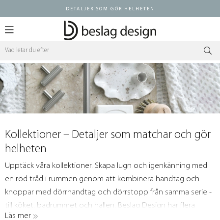
DETALJER SOM GÖR HELHETEN
Logga in ÅF
Kollektioner – Detaljer som matchar och gör
helheten
Upptäck våra kollektioner. Skapa lugn och igenkänning med
en röd tråd i rummen genom att kombinera handtag och
knoppar med dörrhandtag och dörrstopp från samma serie -
till köket, badrummet och hallen. Beslag Design har flera
Läs mer
tidlösa serier som gör det enkelt att matcha och skapa en