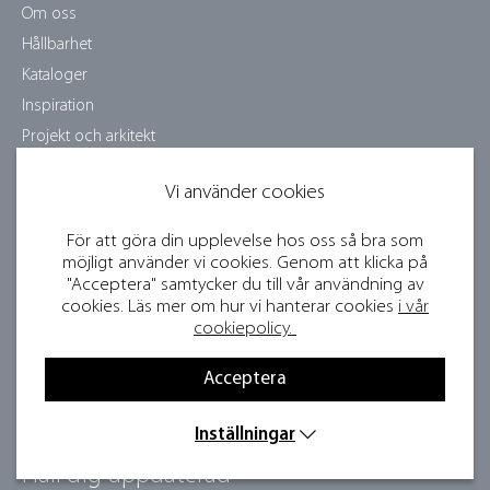
Om oss
Hållbarhet
Kataloger
Inspiration
Projekt och arkitekt
Skötselråd
Vi använder cookies
Jobba hos oss
Samarbetspartners
För att göra din upplevelse hos oss så bra som
Bildbank och press
möjligt använder vi cookies. Genom att klicka på
"Acceptera" samtycker du till vår användning av
Bli återförsäljare
cookies. Läs mer om hur vi hanterar cookies
i vår
Visselblåsartjänst
cookiepolicy.
Tävlingsvillkor
Acceptera
Integritetspolicy
Cookies
Inställningar
Håll dig uppdaterad