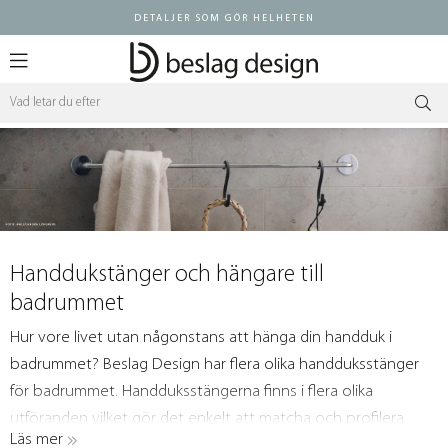
DETALJER SOM GÖR HELHETEN
Logga in ÅF
Handdukstänger och hängare till
badrummet
Hur vore livet utan någonstans att hänga din handduk i
badrummet?
Beslag Design har flera olika handduksstänger
för badrummet. Handduksstängerna finns i flera olika
utföranden vilket gör det enkelt att matcha och profilera
Läs mer
detaljerna även i badrummet.
Alla handduksstänger har