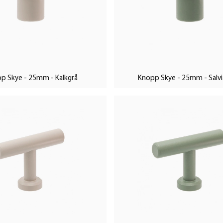
eter att mixa och matcha för att
rar en diskret eller en mer
är utformade för att passa lika bra
r det enkelt att förnya och
p Skye - 25mm - Kalkgrå
Knopp Skye - 25mm - Salv