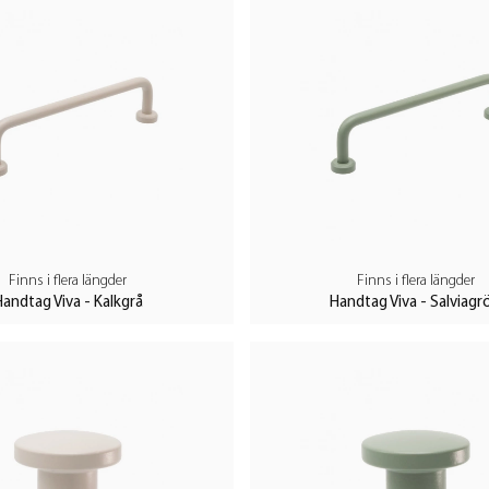
v havets djup. Stormblå ger en
llande detalj i ditt hem eller
m sandstränder. Kalkgrå är en
 för både moderna och klassiska
a till fridfulla skogsgläntor.
Finns i flera längder
Finns i flera längder
t föra in naturens lugn och ro i ditt
andtag Viva - Kalkgrå
Handtag Viva - Salviagr
 mjuka nyansen av sten. Grafitgrå
 och minimalistiska inredningar.
 inredning