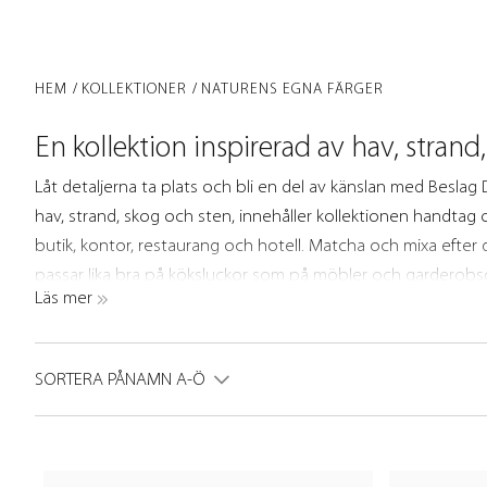
HEM
KOLLEKTIONER
NATURENS EGNA FÄRGER
En kollektion inspirerad av hav, strand
Låt detaljerna ta plats och bli en del av känslan med Beslag 
hav, strand, skog och sten, innehåller kollektionen handtag 
butik, kontor, restaurang och hotell. Matcha och mixa efter 
passar lika bra på köksluckor som på möbler och garderobsd
Läs mer
Handtag och knoppar i natursköna färg
Våra handtag och knoppar är noggrant designade för att passa
SORTERA PÅ
NAMN A-Ö
Oavsett om du vill skapa en enhetlig stil i ditt kök eller ge
en ny känsla, erbjuder kollektionen "Naturens egna färger" någ
kollektionen är noggrant utvalda av Beslag Designs produkt