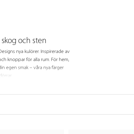
, skog och sten
Designs nya kulörer. Inspirerade av
och knoppar för alla rum. För hem,
din egen smak – våra nya färger
örrar.
er
 in i alla typer av inredningar.
 dina möbler och garderobsdörrar
ot för varje stil. Färgerna i
utveckling.