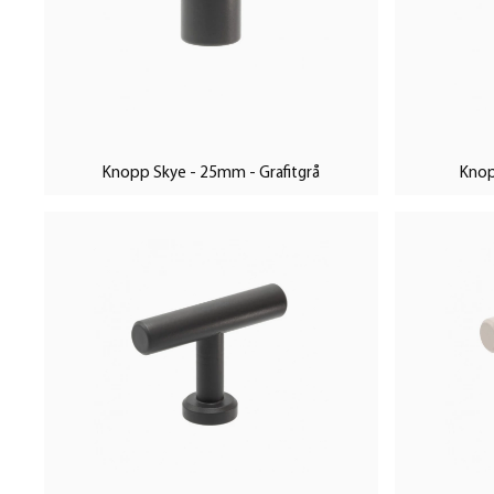
Kollektionen "Naturens egna färger" erbjuder otaliga möjligh
skapa en enhetlig och stilren inredning. Oavsett om du föred
uttrycksfull stil, finns det något för alla smaker. Produkterna 
på köksluckor som på möbler och garderobsdörrar, vilket gö
anpassa ditt hem eller projekt.
Knopp Skye - 25mm - Grafitgrå
Knop