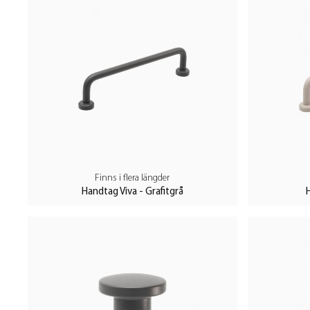
• Stormblå: En dramatisk och kraftfull blå nyans inspirerad a
känsla av styrka och elegans, perfekt för att skapa en iögonfa
projekt.
• Kalkgrå: En mjuk och subtil gråbeige nyans som påminner o
mångsidig färg som skapar en ljus och luftig känsla, idealisk
inredningar.
• Salviagrön: En lugnande och naturlig grön ton som för tankarn
Finns i flera längder
Salviagrön tillför en fräsch och livfull atmosfär, idealisk för at
Handtag Viva - Grafitgrå
H
hem eller projekt.
• Grafitgrå: En djup och elegant kulör som påminner om den
skapar en sofistikerad och tidlös känsla, perfekt för moderna
Matcha och kombinera för en enhetlig