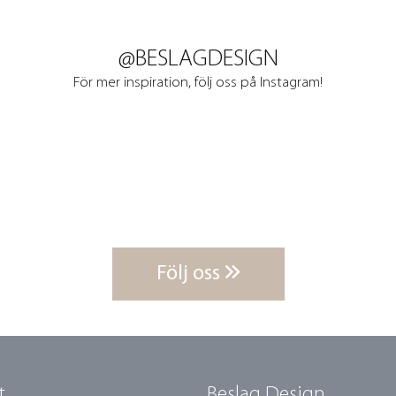
@BESLAGDESIGN
För mer inspiration, följ oss på Instagram!
Följ oss
t
Beslag Design