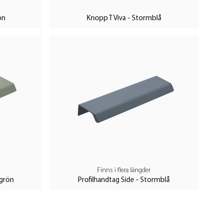
ön
Knopp T Viva - Stormblå
Finns i flera längder
agrön
Profilhandtag Side - Stormblå