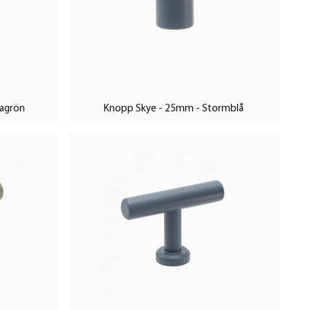
iagrön
Knopp Skye - 25mm - Stormblå