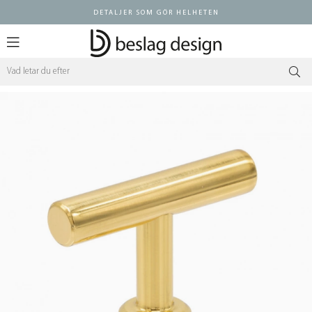
DETALJER SOM GÖR HELHETEN
Logga in ÅF