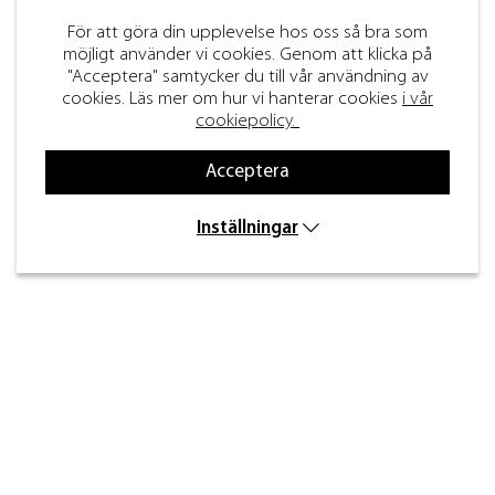
För att göra din upplevelse hos oss så bra som
möjligt använder vi cookies. Genom att klicka på
"Acceptera" samtycker du till vår användning av
cookies. Läs mer om hur vi hanterar cookies
i vår
cookiepolicy.
Acceptera
Inställningar
Kontakt
Inre kustvägen 32,
269 43 Båstad
info@beslagdesign.se