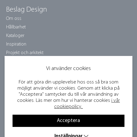
Beslag Design
Om oss
Hållbarhet
Kataloger
Inspiration
Projekt och arkitekt
Skötselråd
Vi använder cookies
Jobba hos oss
Samarbetspartners
För att göra din upplevelse hos oss så bra som
Bildbank och press
möjligt använder vi cookies. Genom att klicka på
"Acceptera" samtycker du till vår användning av
Bli återförsäljare
cookies. Läs mer om hur vi hanterar cookies
i vår
Visselblåsartjänst
cookiepolicy.
Tävlingsvillkor
Acceptera
Integritetspolicy
Cookies
Inställningar