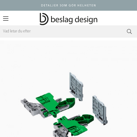
DETALJER SOM GÖR HELHETEN
Logga in ÅF