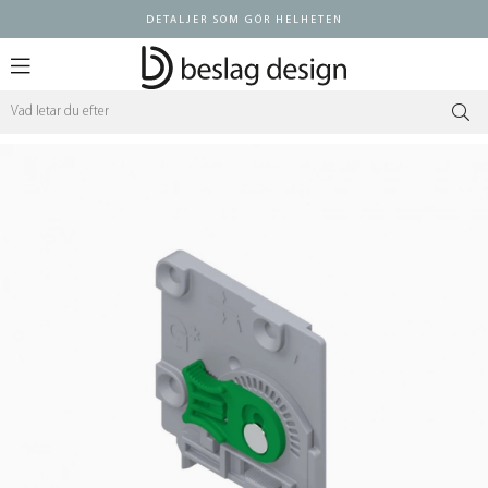
DETALJER SOM GÖR HELHETEN
Logga in ÅF