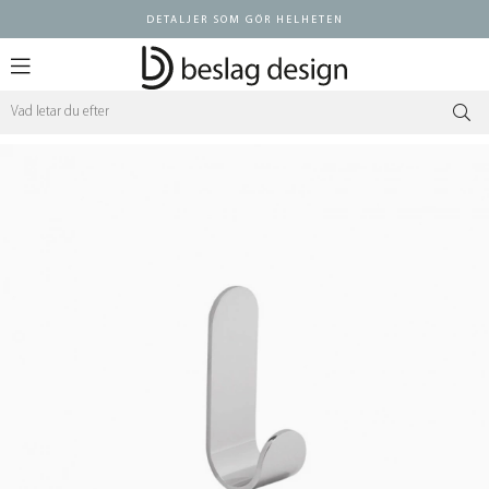
DETALJER SOM GÖR HELHETEN
Logga in ÅF