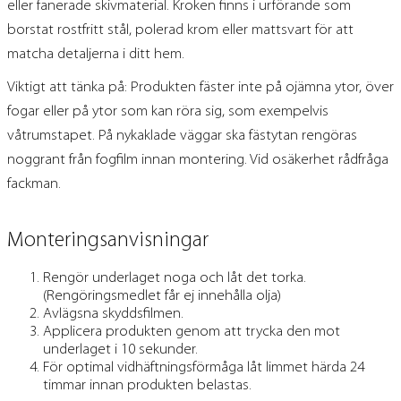
eller fanerade skivmaterial. Kroken finns i urförande som
borstat rostfritt stål, polerad krom eller mattsvart för att
matcha detaljerna i ditt hem.
Viktigt att tänka på: Produkten fäster inte på ojämna ytor, över
fogar eller på ytor som kan röra sig, som exempelvis
våtrumstapet. På nykaklade väggar ska fästytan rengöras
noggrant från fogfilm innan montering. Vid osäkerhet rådfråga
fackman.
Monteringsanvisningar
Rengör underlaget noga och låt det torka.
(Rengöringsmedlet får ej innehålla olja)
Avlägsna skyddsfilmen.
Applicera produkten genom att trycka den mot
underlaget i 10 sekunder.
För optimal vidhäftningsförmåga låt limmet härda 24
timmar innan produkten belastas.