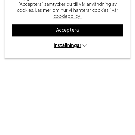
"Acceptera" samtycker du till vår användning av
cookies. Läs mer om hur vi hanterar cookies
i vår
cookiepolicy.
Acceptera
Inställningar
Kontakt
Inre kustvägen 32,
269 43 Båstad
info@beslagdesign.se
0431-784 80