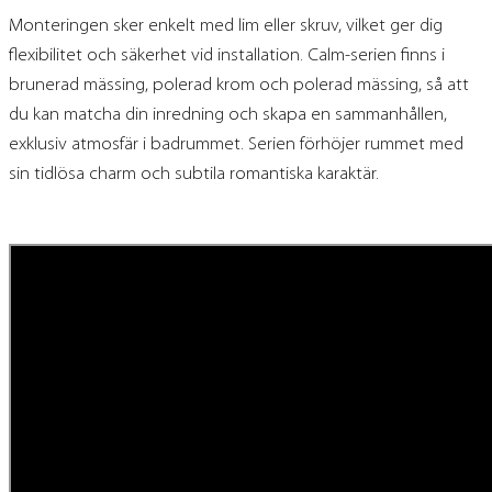
Monteringen sker enkelt med lim eller skruv, vilket ger dig
flexibilitet och säkerhet vid installation. Calm-serien finns i
brunerad mässing, polerad krom och polerad mässing, så att
du kan matcha din inredning och skapa en sammanhållen,
exklusiv atmosfär i badrummet. Serien förhöjer rummet med
sin tidlösa charm och subtila romantiska karaktär.