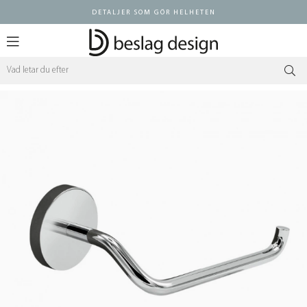
DETALJER SOM GÖR HELHETEN
Logga in ÅF