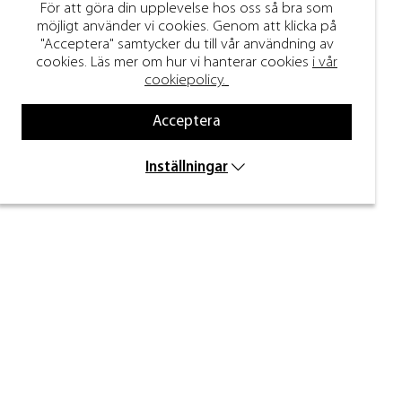
För att göra din upplevelse hos oss så bra som
möjligt använder vi cookies. Genom att klicka på
"Acceptera" samtycker du till vår användning av
cookies. Läs mer om hur vi hanterar cookies
i vår
cookiepolicy.
Acceptera
Inställningar
Håll dig uppdaterad
Ange din e-post nedan för att ta del av nyheter
och inspiration.