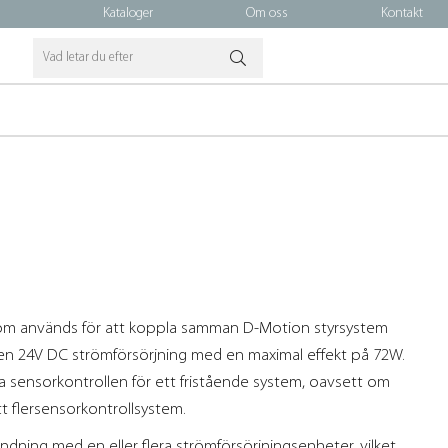
Kataloger
Om oss
Kontakt
 som används för att koppla samman D-Motion styrsystem
ll en 24V DC strömförsörjning med en maximal effekt på 72W.
 sensorkontrollen för ett fristående system, oavsett om
tt flersensorkontrollsystem.
ndning med en eller flera strömförsörjningsenheter, vilket