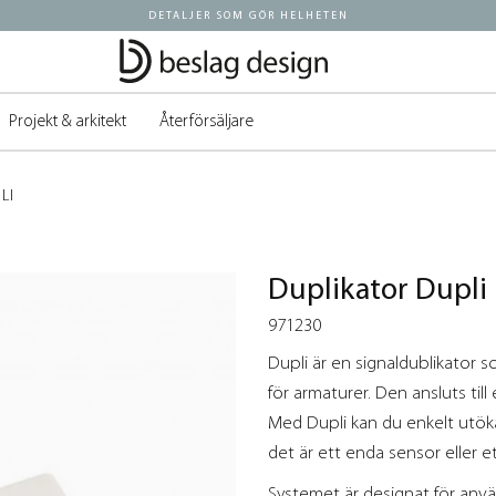
DETALJER SOM GÖR HELHETEN
Projekt & arkitekt
Återförsäljare
LI
Duplikator Dupli
971230
Dupli är en signaldublikator
för armaturer. Den ansluts ti
Med Dupli kan du enkelt utöka
det är ett enda sensor eller e
Systemet är designat för anvä