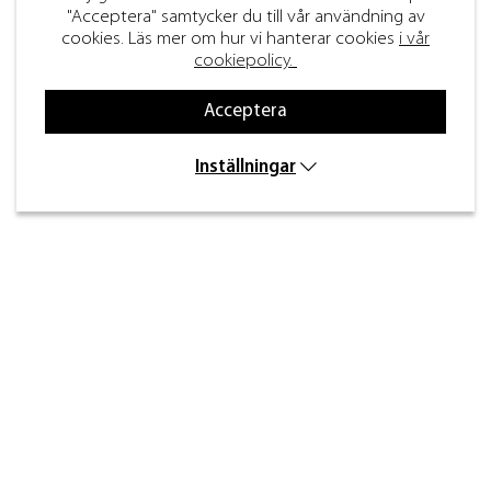
"Acceptera" samtycker du till vår användning av
cookies. Läs mer om hur vi hanterar cookies
i vår
cookiepolicy.
Acceptera
Inställningar
Kontakt
Inre kustvägen 32,
269 43 Båstad
info@beslagdesign.se
0431-784 80