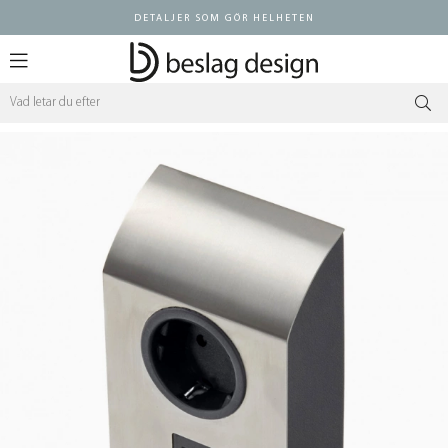
DETALJER SOM GÖR HELHETEN
Logga in ÅF