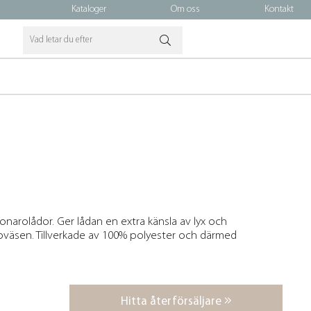
Kataloger
Om oss
Kontakt
onarolådor. Ger lådan en extra känsla av lyx och
 oväsen. Tillverkade av 100% polyester och därmed
Hitta återförsäljare