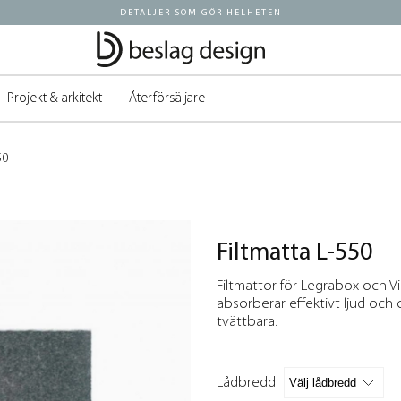
DETALJER SOM GÖR HELHETEN
Projekt & arkitekt
Återförsäljare
50
Filtmatta L-550
Filtmattor för Legrabox och Vi
absorberar effektivt ljud och
tvättbara.
Lådbredd: