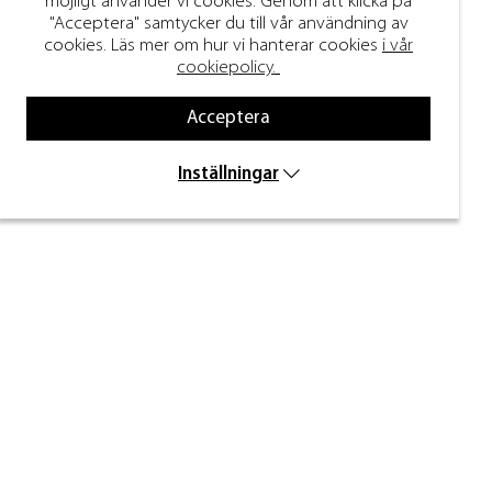
möjligt använder vi cookies. Genom att klicka på
"Acceptera" samtycker du till vår användning av
cookies. Läs mer om hur vi hanterar cookies
i vår
cookiepolicy.
Acceptera
Inställningar
Håll dig uppdaterad
Ange din e-post nedan för att ta del av nyheter
och inspiration.