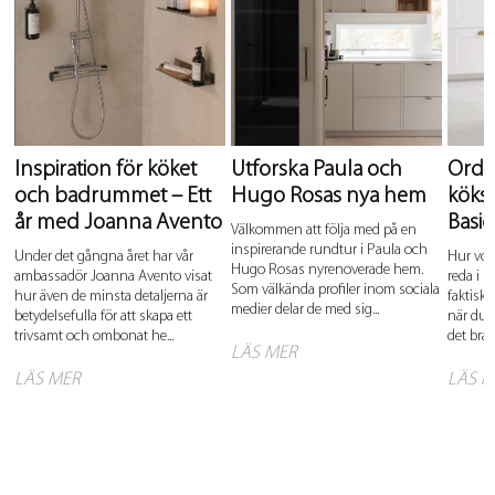
Inspiration för köket
Utforska Paula och
Ordn
och badrummet – Ett
Hugo Rosas nya hem
köks
år med Joanna Avento
Basic
Välkommen att följa med på en
inspirerande rundtur i Paula och
Under det gångna året har vår
Hur vor
Hugo Rosas nyrenoverade hem.
ambassadör Joanna Avento visat
reda i k
Som välkända profiler inom sociala
hur även de minsta detaljerna är
faktiskt
medier delar de med sig...
betydelsefulla för att skapa ett
när du 
trivsamt och ombonat he...
det bra a
LÄS MER
LÄS MER
LÄS M