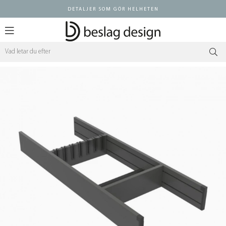
DETALJER SOM GÖR HELHETEN
Logga in ÅF