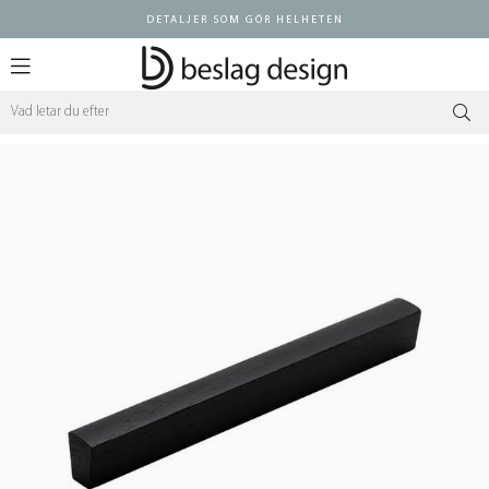
DETALJER SOM GÖR HELHETEN
Logga in ÅF