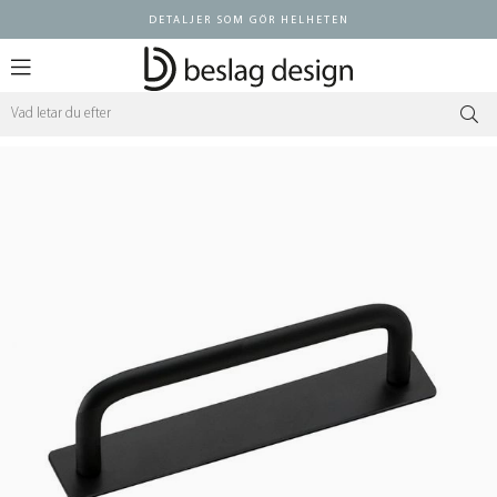
DETALJER SOM GÖR HELHETEN
Logga in ÅF