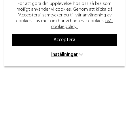
För att göra din upplevelse hos oss så bra som
möjligt använder vi cookies. Genom att klicka på
"Acceptera" samtycker du till vår användning av
cookies. Läs mer om hur vi hanterar cookies
i vår
cookiepolicy.
Acceptera
Inställningar
Kontakt
Inre kustvägen 32,
269 43 Båstad
info@beslagdesign.se
0431-784 80