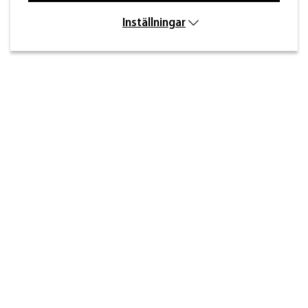
Inställningar
Kontakt
Inre kustvägen 32,
269 43 Båstad
info@beslagdesign.se
0431-784 80
Kundtjänst öppettider
Måndag–torsdag: 8:00–16:30
Fredag: 8:00–14:30