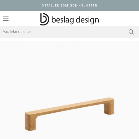
DETALJER SOM GÖR HELHETEN
Logga in ÅF