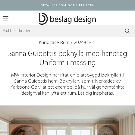
DETALJER SOM GÖR HELHETEN
Logga in ÅF
Kundcase
Rum
/ 2024-05-21
Sanna Guidettis bokhylla med handtag
Uniform i mässing
MW Interior Design har ritat en platsbyggd bokhylla till
Sanna Guidettis hem. Bokhyllan, som tillverkades av
Karlssons Golv, är ett exempel på hur väl genomtänkta
designval kan lyfta ett rum. Låt dig inspireras.