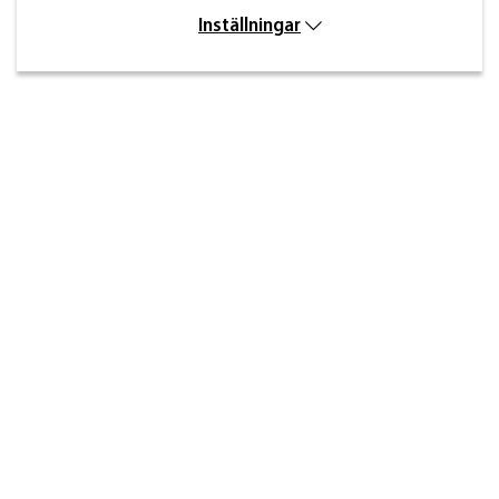
Inställningar
Kontakt
Inre kustvägen 32,
269 43 Båstad
info@beslagdesign.se
0431-784 80
Kundtjänst öppettider
Måndag–torsdag: 8:00–16:30
Fredag: 8:00–14:30