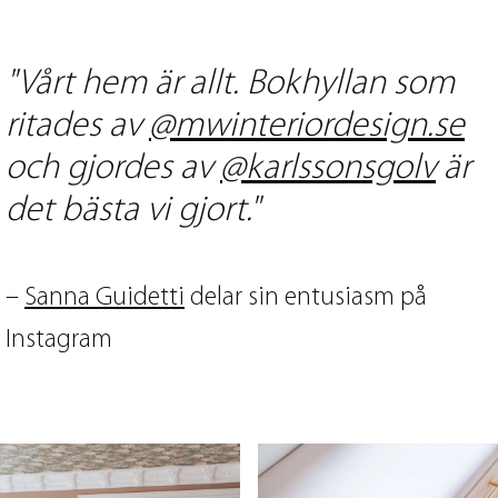
"Vårt hem är allt. Bokhyllan som
ritades av
@mwinteriordesign.se
och gjordes av
@karlssonsgolv
är
det bästa vi gjort."
–
Sanna Guidetti
delar sin entusiasm på
Instagram