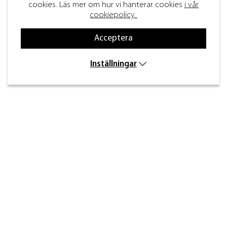
cookies. Läs mer om hur vi hanterar cookies
i vår
cookiepolicy.
Acceptera
Inställningar
Kontakt
Inre kustvägen 32,
269 43 Båstad
info@beslagdesign.se
0431-784 80
Kundtjänst öppettider