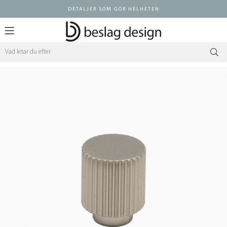
DETALJER SOM GÖR HELHETEN
Logga in ÅF