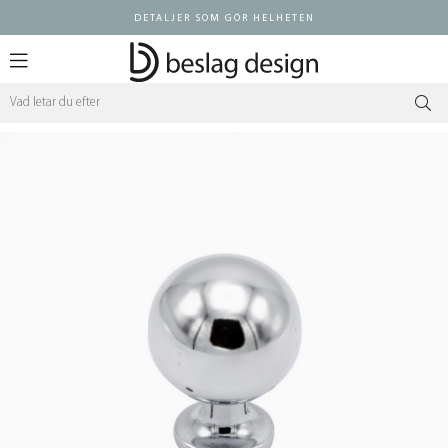
DETALJER SOM GÖR HELHETEN
Logga in ÅF