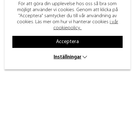
För att göra din upplevelse hos oss så bra som
möjligt använder vi cookies. Genom att klicka på
"Acceptera" samtycker du till vår användning av
cookies. Läs mer om hur vi hanterar cookies
i vår
cookiepolicy.
Acceptera
Inställningar
Kontakt
Inre kustvägen 32,
269 43 Båstad
info@beslagdesign.se
0431-784 80