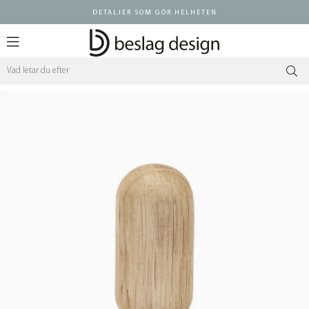
DETALJER SOM GÖR HELHETEN
Logga in ÅF