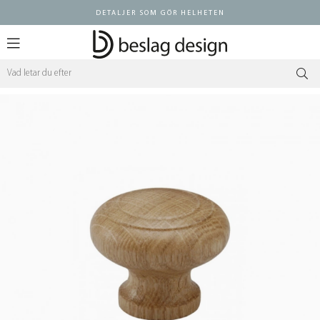
DETALJER SOM GÖR HELHETEN
Logga in ÅF