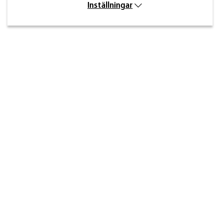
Inställningar
Kontakt
Inre kustvägen 32,
269 43 Båstad
info@beslagdesign.se
0431-784 80
Kundtjänst öppettider
Måndag–torsdag: 8:00–16:30
Fredag: 8:00–14:30