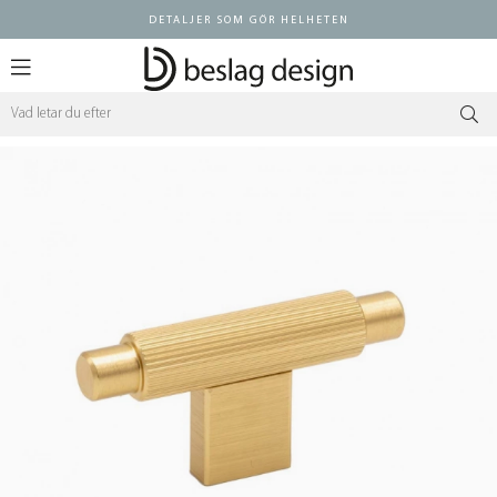
DETALJER SOM GÖR HELHETEN
Logga in ÅF