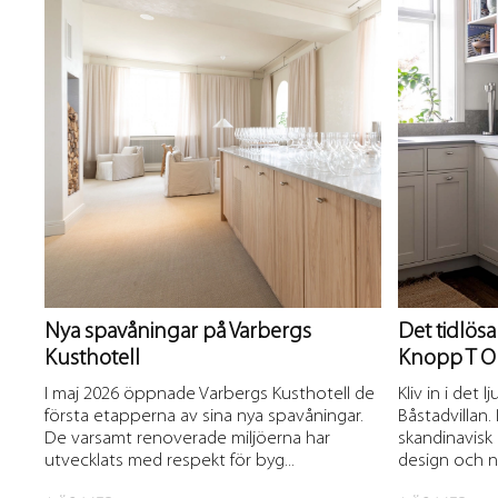
Nya spavåningar på Varbergs
Det tidlösa
Kusthotell
Knopp T Ol
I maj 2026 öppnade Varbergs Kusthotell de
Kliv in i det 
första etapperna av sina nya spavåningar.
Båstadvillan
De varsamt renoverade miljöerna har
skandinavisk
utvecklats med respekt för byg...
design och n