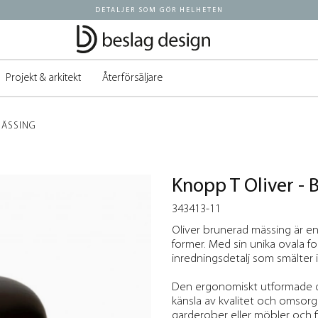
DETALJER SOM GÖR HELHETEN
Projekt & arkitekt
Återförsäljare
MÄSSING
Knopp T Oliver -
343413-11
Oliver brunerad mässing är en
former. Med sin unika ovala for
inredningsdetalj som smälter in
Den ergonomiskt utformade de
känsla av kvalitet och omsorg f
garderober eller möbler och fin