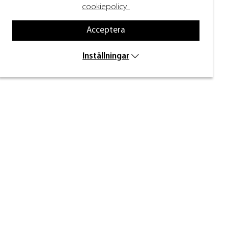
cookiepolicy.
Acceptera
Inställningar
Håll dig uppdaterad
Ange din e-post nedan för att ta del av nyheter
och inspiration.