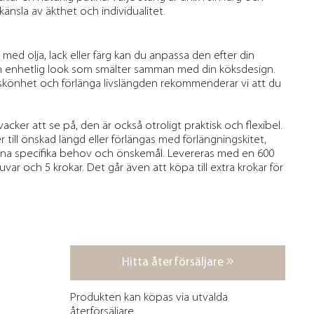
 känsla av äkthet och individualitet.
d olja, lack eller färg kan du anpassa den efter din
n enhetlig look som smälter samman med din köksdesign.
 skönhet och förlänga livslängden rekommenderar vi att du
acker att se på, den är också otroligt praktisk och flexibel.
till önskad längd eller förlängas med förlängningskitet,
dina specifika behov och önskemål. Levereras med en 600
var och 5 krokar. Det går även att köpa till extra krokar för
Hitta återförsäljare
Produkten kan köpas via utvalda
återförsäljare.