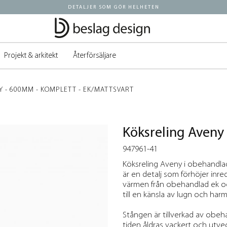
DETALJER SOM GÖR HELHETEN
Projekt & arkitekt
Återförsäljare
Y - 600MM - KOMPLETT - EK/MATTSVART
Köksreling Aveny
947961-41
Köksreling Aveny i obehandlad
är en detalj som förhöjer inr
värmen från obehandlad ek och
till en känsla av lugn och harm
Stången är tillverkad av obe
tiden åldras vackert och utveck