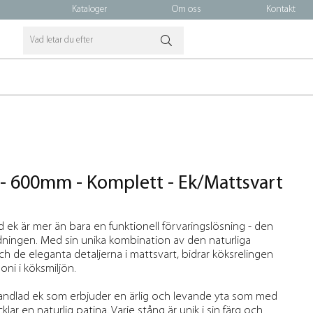
Kataloger
Om oss
Kontakt
 - 600mm - Komplett - Ek/Mattsvart
 ek är mer än bara en funktionell förvaringslösning - den
edningen. Med sin unika kombination av den naturliga
 de eleganta detaljerna i mattsvart, bidrar köksrelingen
oni i köksmiljön.
handlad ek som erbjuder en ärlig och levande yta som med
lar en naturlig patina. Varje stång är unik i sin färg och