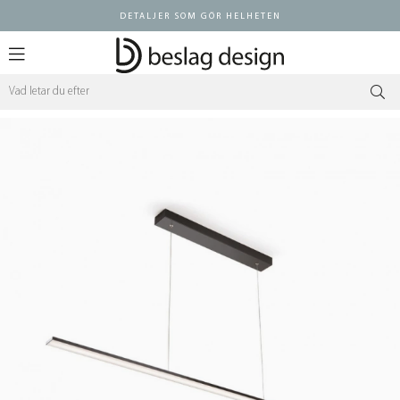
DETALJER SOM GÖR HELHETEN
Logga in ÅF