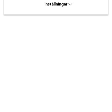
Inställningar
Kontakt
Inre kustvägen 32,
269 43 Båstad
info@beslagdesign.se
0431-784 80
Kundtjänst öppettider
Måndag–torsdag: 8:00–16:30
Fredag: 8:00–14:30