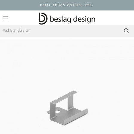
DETALJER SOM GÖR HELHETEN
Logga in ÅF