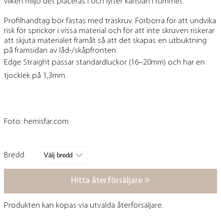
vilken miljö det placeras i och lyfter känslan i rummet.
Profilhandtag bör fästas med träskruv. Förborra för att undvika
risk för sprickor i vissa material och för att inte skruven riskerar
att skjuta materialet framåt så att det skapas en utbuktning
på framsidan av låd-/skåpfronten.
Edge Straight passar standardluckor (16–20mm) och har en
tjocklek på 1,3mm.
Foto:
hemisfar.com
Bredd:
Hitta återförsäljare
Produkten kan köpas via utvalda återförsäljare.