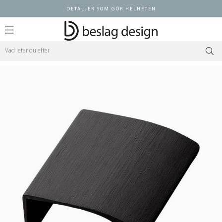
DETALJER SOM GÖR HELHETEN
Logga in ÅF