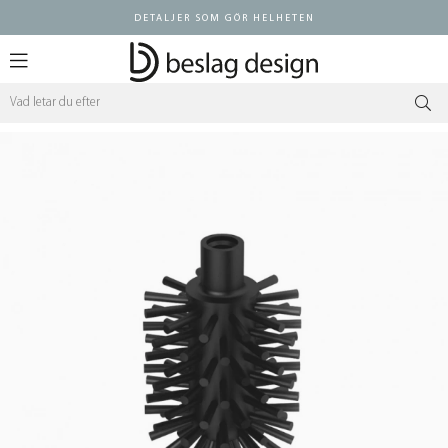
DETALJER SOM GÖR HELHETEN
Logga in ÅF