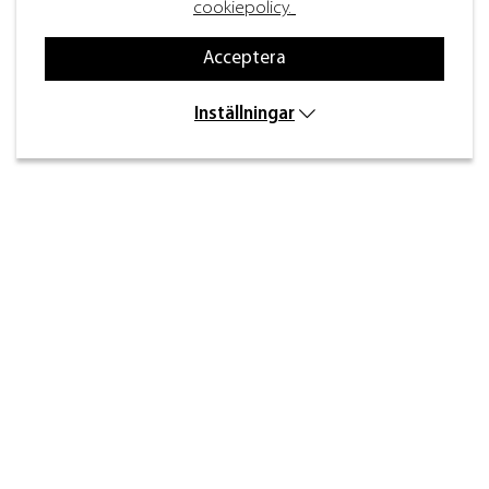
cookiepolicy.
Acceptera
Inställningar
Kontakt
Inre kustvägen 32,
269 43 Båstad
info@beslagdesign.se
0431-784 80
Kundtjänst öppettider