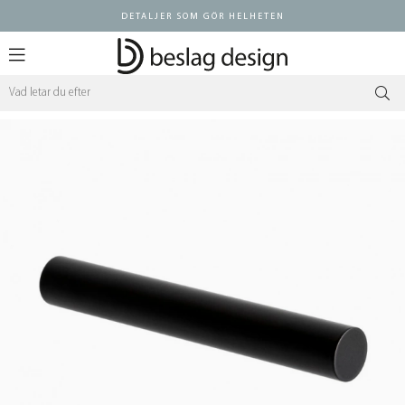
DETALJER SOM GÖR HELHETEN
Logga in ÅF