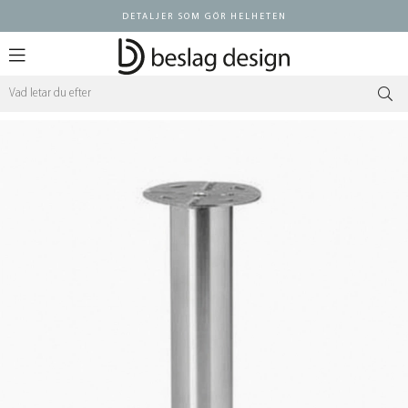
DETALJER SOM GÖR HELHETEN
Logga in ÅF