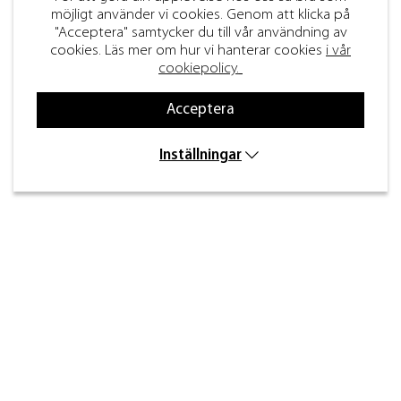
möjligt använder vi cookies. Genom att klicka på
"Acceptera" samtycker du till vår användning av
cookies. Läs mer om hur vi hanterar cookies
i vår
cookiepolicy.
Acceptera
Inställningar
Kontakt
Inre kustvägen 32,
269 43 Båstad
info@beslagdesign.se
0431-784 80