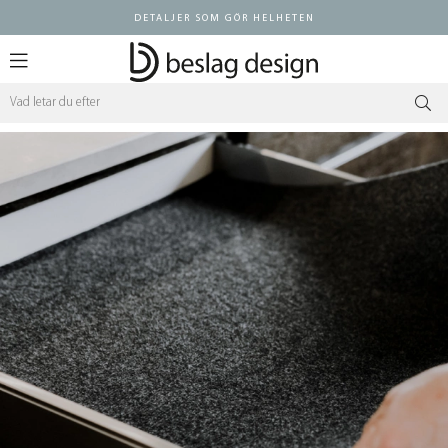
DETALJER SOM GÖR HELHETEN
Logga in ÅF