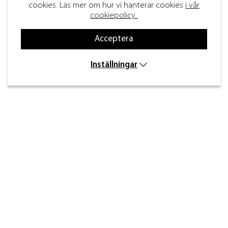
cookies. Läs mer om hur vi hanterar cookies
i vår
cookiepolicy.
Acceptera
Inställningar
Kontakt
Inre kustvägen 32,
269 43 Båstad
info@beslagdesign.se
0431-784 80
Kundtjänst öppettider