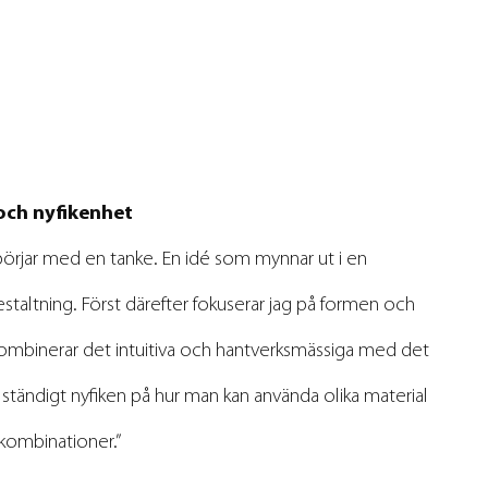
och nyfikenhet
 börjar med en tanke. En idé som mynnar ut i en
staltning. Först därefter fokuserar jag på formen och
 kombinerar det intuitiva och hantverksmässiga med det
r ständigt nyfiken på hur man kan använda olika material
kombinationer.”