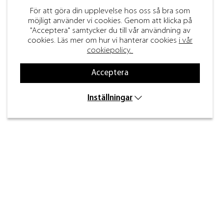
För att göra din upplevelse hos oss så bra som
möjligt använder vi cookies. Genom att klicka på
"Acceptera" samtycker du till vår användning av
cookies. Läs mer om hur vi hanterar cookies
i vår
cookiepolicy.
Acceptera
Inställningar
Kontakt
Inre kustvägen 32,
269 43 Båstad
info@beslagdesign.se