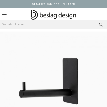
DETALJER SOM GÖR HELHETEN
Logga in ÅF