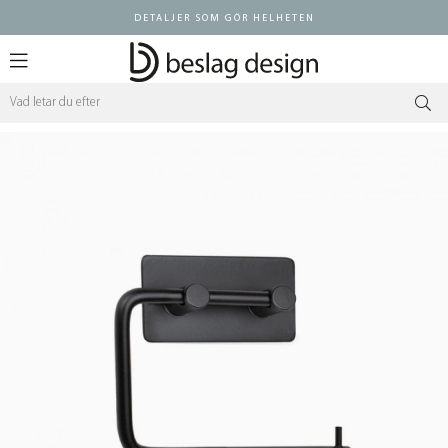
DETALJER SOM GÖR HELHETEN
Logga in ÅF