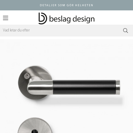
DETALJER SOM GÖR HELHETEN
Logga in ÅF