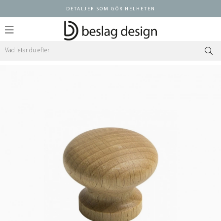
DETALJER SOM GÖR HELHETEN
Logga in ÅF