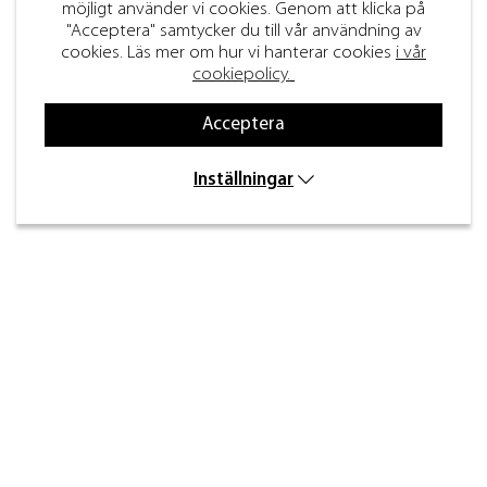
möjligt använder vi cookies. Genom att klicka på
"Acceptera" samtycker du till vår användning av
cookies. Läs mer om hur vi hanterar cookies
i vår
cookiepolicy.
Acceptera
Inställningar
Kontakt
Inre kustvägen 32,
269 43 Båstad
info@beslagdesign.se
0431-784 80