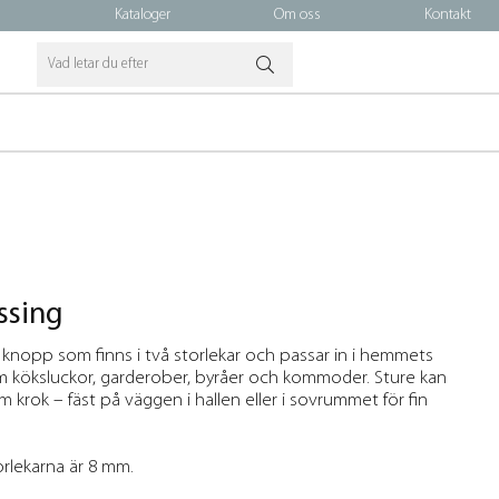
Kataloger
Om oss
Kontakt
ssing
 knopp som finns i två storlekar och passar in i hemmets
om köksluckor, garderober, byråer och kommoder. Sture kan
krok – fäst på väggen i hallen eller i sovrummet för fin
rlekarna är 8 mm.