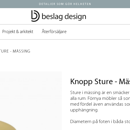
DETALJER SOM GÖR HELHETEN
Projekt & arkitekt
Återförsäljare
TURE - MÄSSING
Knopp Sture - Mä
Sture i mässing är en smäcker
alla rum. Förnya möbler så s
med fördel även användas som 
upphängning.
Diametern på foten i båda sto