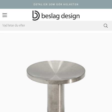
DETALJER SOM GÖR HELHETEN
Logga in ÅF