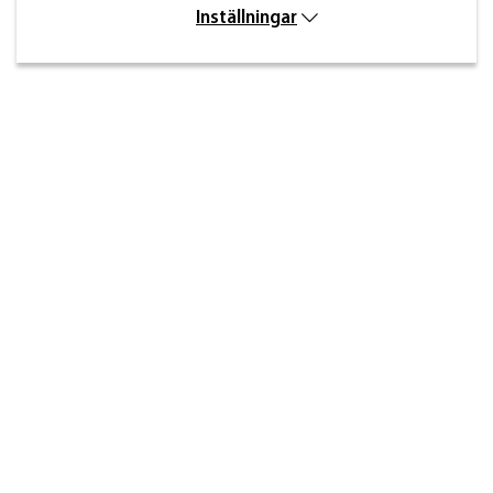
Inställningar
Kontakt
Inre kustvägen 32,
269 43 Båstad
info@beslagdesign.se
0431-784 80
Kundtjänst öppettider
Måndag–torsdag: 8:00–16:30
Fredag: 8:00–14:30