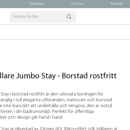
Kataloger
Om oss
Kontakt
lare Jumbo Stay - Borstad rostfritt
ay i borstad rostfritt är den ultimata lösningen för
lgänglig i två eleganta utföranden, mattsvart och borstad
 är inte bara lätt att underhålla och rengöra, den är också
griteten i din badrumsmiljö. Perfekt för offentliga
itet och design går hand i hand.
y är tillverkad av 0,8 mm AISI 304 rostfritt stål. Hållaren är