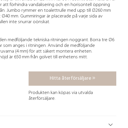
r att förhindra vandalisering och en horisontell öppning
ivån. Jumbo rymmer en toalettrulle med upp till Ø260 mm
 Ø40 mm. Gummiringar är placerade på varje sida av
rullen inte snurrar oönskat.
lj den medföljande tekniska ritningen noggrant. Borra tre Ø6
ar som anges i ritningen. Använd de medföljande
uvarna (4 mm) för att säkert montera enheten.
 är 650 mm från golvet till enhetens mitt.
Hitta återförsäljare
Produkten kan köpas via utvalda
återförsäljare.