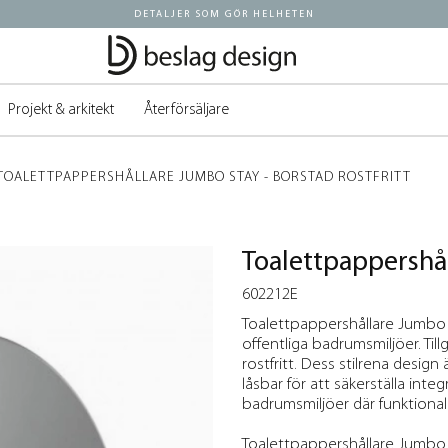
DETALJER SOM GÖR HELHETEN
Projekt & arkitekt
Återförsäljare
TOALETTPAPPERSHÅLLARE JUMBO STAY - BORSTAD ROSTFRITT
Toalettpappershål
602212E
Toalettpappershållare Jumbo St
offentliga badrumsmiljöer. Til
rostfritt. Dess stilrena design
låsbar för att säkerställa inte
badrumsmiljöer där funktional
Toalettpappershållare Jumbo Sta