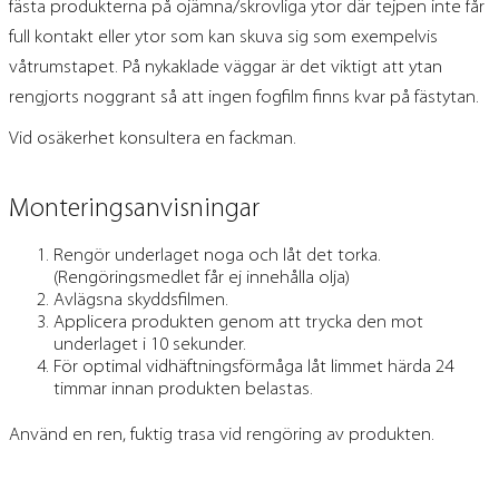
fästa produkterna på ojämna/skrovliga ytor där tejpen inte får
full kontakt eller ytor som kan skuva sig som exempelvis
våtrumstapet. På nykaklade väggar är det viktigt att ytan
rengjorts noggrant så att ingen fogfilm finns kvar på fästytan.
Vid osäkerhet konsultera en fackman.
Monteringsanvisningar
Rengör underlaget noga och låt det torka.
(Rengöringsmedlet får ej innehålla olja)
Avlägsna skyddsfilmen.
Applicera produkten genom att trycka den mot
underlaget i 10 sekunder.
För optimal vidhäftningsförmåga låt limmet härda 24
timmar innan produkten belastas.
Använd en ren, fuktig trasa vid rengöring av produkten.