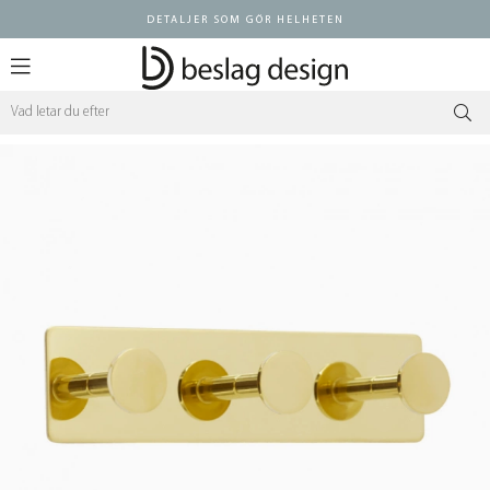
DETALJER SOM GÖR HELHETEN
Logga in ÅF