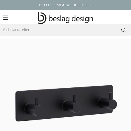
DETALJER SOM GÖR HELHETEN
Logga in ÅF